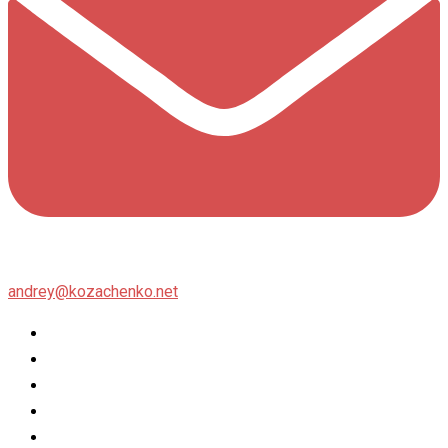
andrey@kozachenko.net
Twitter
Facebook
Instagram
flickr
500px