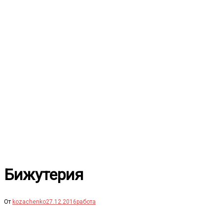
Перейти
к
содержимому
Бижутерия
От
kozachenko
27.12.2016
работа