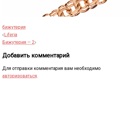
бижутерия
Навигация
Liferia
записи
Бижутерия — 2
Добавить комментарий
Для отправки комментария вам необходимо
авторизоваться
.