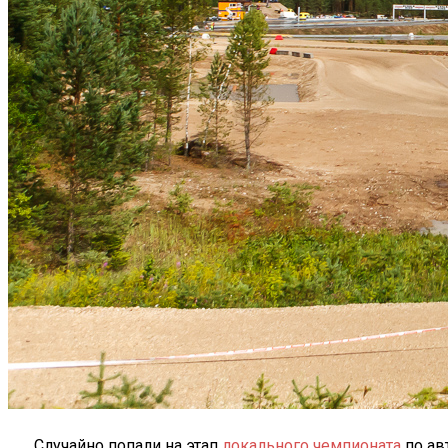
Случайно попали на этап
локального чемпионата
по ав