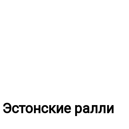
Перейти
к
содержимому
Эстонские ралли