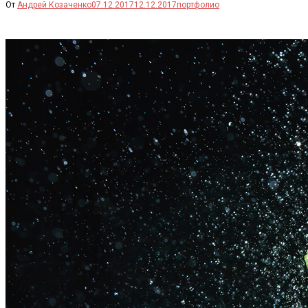
От
Андрей Козаченко
07.12.2017
12.12.2017
портфолио