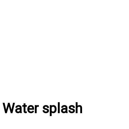
Перейти
к
содержимому
Water splash