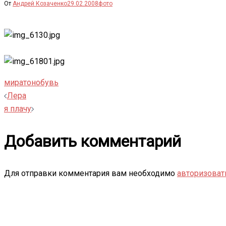
От
Андрей Козаченко
29.02.2008
фото
миратон
обувь
Навигация
Лера
я плачу
записи
Добавить комментарий
Для отправки комментария вам необходимо
авторизоват