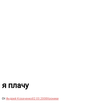
Перейти
к
содержимому
я плачу
От
Андрей Козаченко
02.03.2008
Хроники