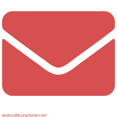
andrey@kozachenko.net