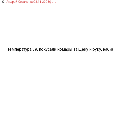
От
Андрей Козаченко
03.11.2008
фото
Температура 39, покусали комары за щеку и руку, наби