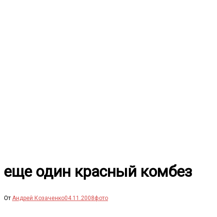
Перейти
к
содержимому
еще один красный комбез
От
Андрей Козаченко
04.11.2008
фото