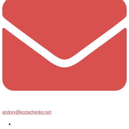
andrey@kozachenko.net
Twitter