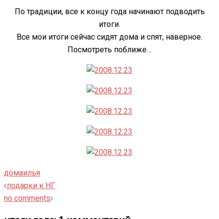
По традиции, все к концу года начинают подводить
итоги.
Все мои итоги сейчас сидят дома и спят, наверное.
Посмотреть поближе…
дома
илья
Навигация
подарки к НГ
записи
no comments