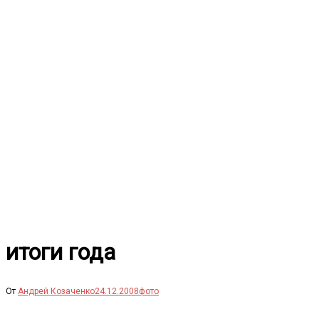
Перейти
к
содержимому
итоги года
От
Андрей Козаченко
24.12.2008
фото