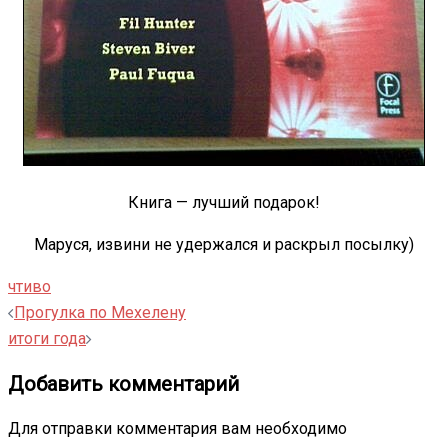
Книга — лучший подарок!
Маруся, извини не удержался и раскрыл посылку)
чтиво
Навигация
Прогулка по Мехелену
записи
итоги года
Добавить комментарий
Для отправки комментария вам необходимо