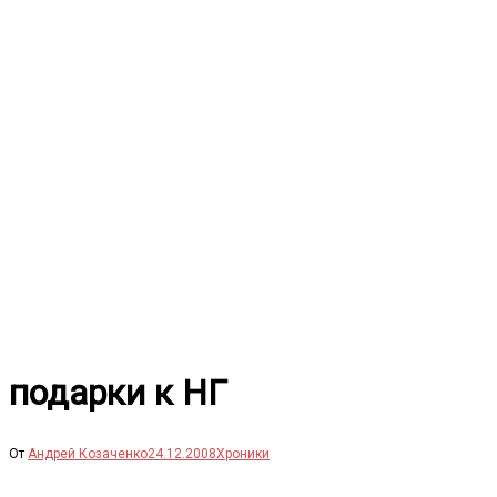
Перейти
к
содержимому
подарки к НГ
От
Андрей Козаченко
24.12.2008
Хроники