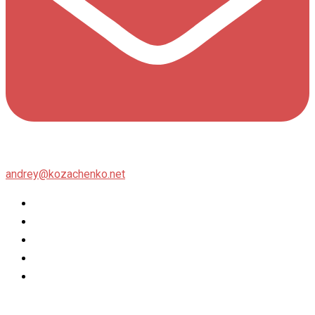
andrey@kozachenko.net
Twitter
Facebook
Instagram
flickr
500px