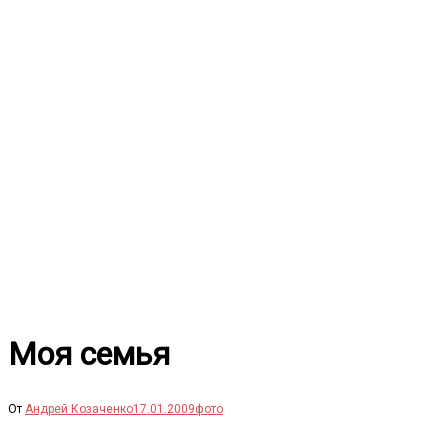
Перейти
к
содержимому
Моя семья
От
Андрей Козаченко
17.01.2009
фото