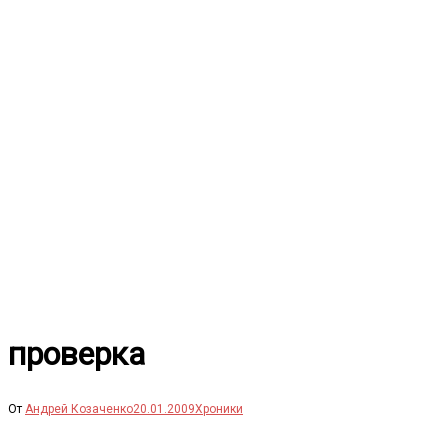
Перейти
к
содержимому
проверка
От
Андрей Козаченко
20.01.2009
Хроники