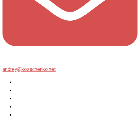
andrey@kozachenko.net
Twitter
Facebook
Instagram
flickr
500px