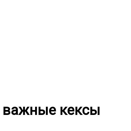
Перейти
к
содержимому
важные кексы