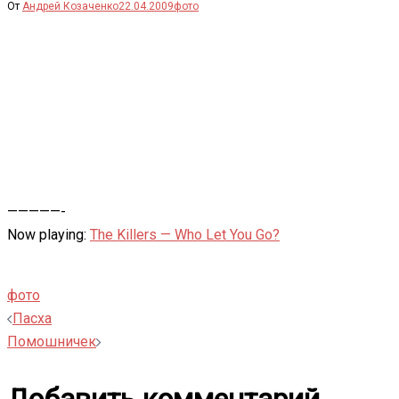
От
Андрей Козаченко
22.04.2009
фото
—————-
Now playing:
The Killers — Who Let You Go?
фото
Навигация
Пасха
Помошничек
записи
Добавить комментарий