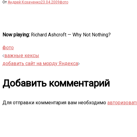
От
Андрей Козаченко
23.04.2009
фото
Now playing:
Richard Ashcroft — Why Not Nothing?
фото
Навигация
важные кексы
добавить сайт на морду Яндекса
записи
Добавить комментарий
Для отправки комментария вам необходимо
авторизоват