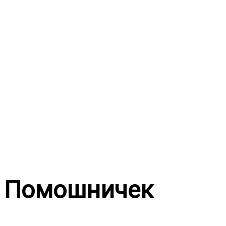
Перейти
к
содержимому
Помошничек