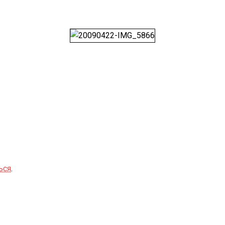
ься
.