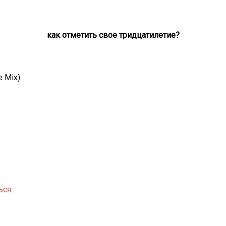
как отметить свое тридцатилетие?
e Mix)
ься
.