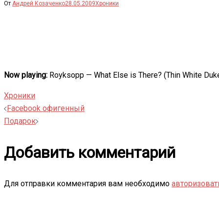
От
Андрей Козаченко
28.05.2009
Хроники
Now playing:
Royksopp — What Else is There? (Thin White Duk
Хроники
Навигация
Facebook офигенный
Подарок
записи
Добавить комментарий
Для отправки комментария вам необходимо
авторизоват