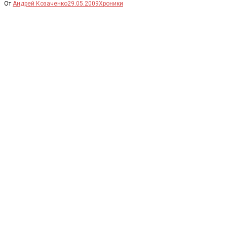
От
Андрей Козаченко
29.05.2009
Хроники