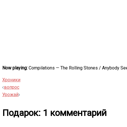
Now playing:
Compilations — The Rolling Stones / Anybody S
Хроники
Навигация
вопрос
Урожай
записи
Подарок
: 1 комментарий