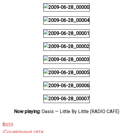
Now playing:
Oasis — Little By Little (RADIO CAFE)
фото
Навигация
Социальные сети