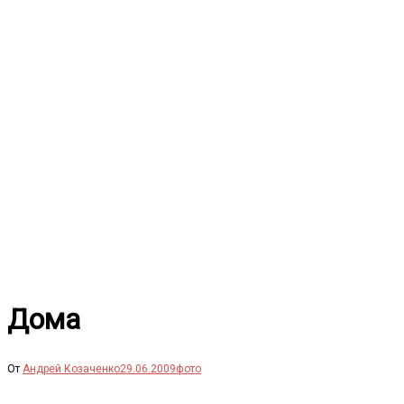
Перейти
к
содержимому
Дома
От
Андрей Козаченко
29.06.2009
фото