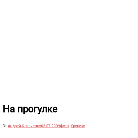
Перейти
к
содержимому
На прогулке
От
Андрей Козаченко
03.07.2009
фото
,
Хроники