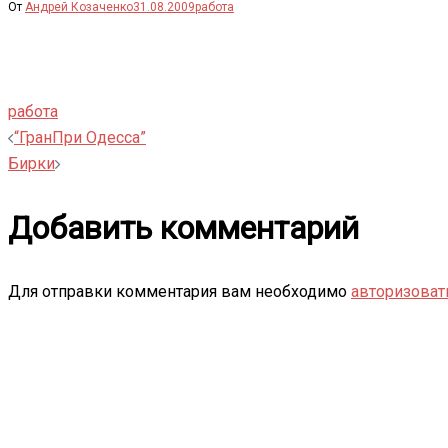
От
Андрей Козаченко
31.08.2009
работа
работа
Навигация
“ГранПри Одесса”
Бирки
записи
Добавить комментарий
Для отправки комментария вам необходимо
авторизоват