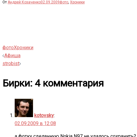
От
Андрей Козаченко
02.09.2009
фото
,
Хроники
фото
Хроники
Навигация
Афиша
strobist
записи
Бирки
: 4 комментария
kotovsky
:
02.09.2009 в 12:08
а фотку сделанную Nokia N97 не удалось сохранить?