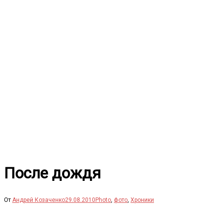
Перейти
к
содержимому
После дождя
От
Андрей Козаченко
29.08.2010
Photo
,
фото
,
Хроники