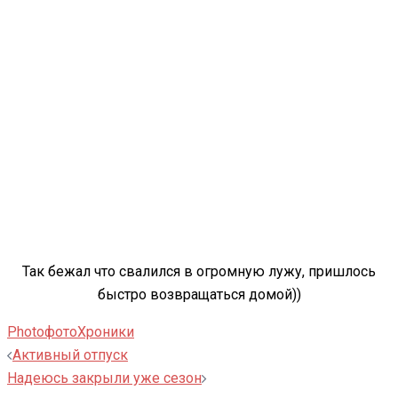
Так бежал что свалился в огромную лужу, пришлось
быстро возвращаться домой))
Photo
фото
Хроники
Навигация
Активный отпуск
записи
Надеюсь закрыли уже сезон