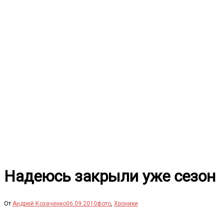
Перейти
к
содержимому
Надеюсь закрыли уже сезон
От
Андрей Козаченко
06.09.2010
фото
,
Хроники