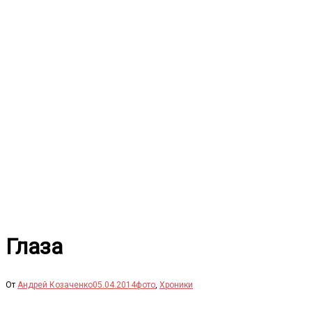
Перейти
к
содержимому
Глаза
От
Андрей Козаченко
05.04.2014
фото
,
Хроники