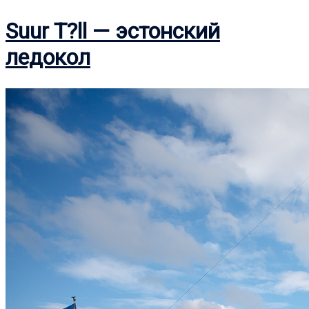
Suur T?ll — эстонский
ледокол