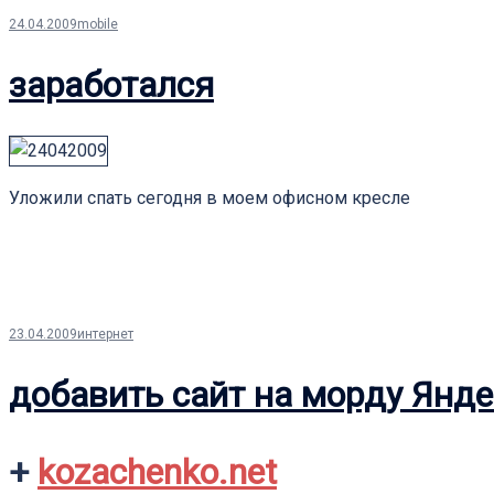
24.04.2009
mobile
заработался
Уложили спать сегодня в моем офисном кресле
23.04.2009
интернет
добавить сайт на морду Янд
+
kozachenko.net