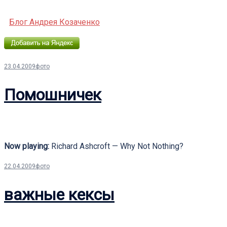
Блог Андрея Козаченко
23.04.2009
фото
Помошничек
Now playing:
Richard Ashcroft — Why Not Nothing?
22.04.2009
фото
важные кексы